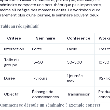
séminaire comporte une part théorique plus importante,
même s’il intègre des moments actifs. Le workshop dure
rarement plus d’une journée, le séminaire souvent deux.
Tableau récapitulatif
Critère
Séminaire
Conférence
Work
Interaction
Forte
Faible
Très f
Taille du
15-50
50-500
10-30
groupe
1 journée
Durée
1-3 jours
1/2-1 j
max
Échange de
Produ
Objectif
Transmission
connaissances
concr
Comment se déroule un séminaire ? Exemple concret