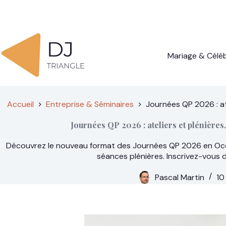
Passer
au
contenu
Mariage & Célé
Accueil
Entreprise & Séminaires
Journées QP 2026 : ate
Journées QP 2026 : ateliers et plénières
Découvrez le nouveau format des Journées QP 2026 en Occit
séances plénières. Inscrivez-vous 
Pascal Martin
10