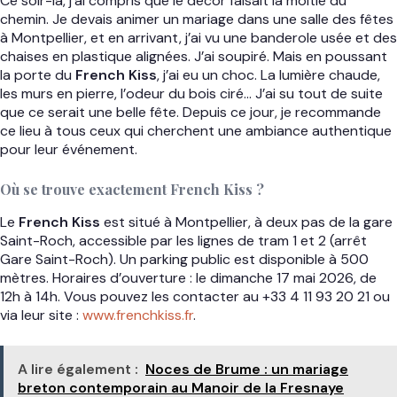
Ce soir-là, j’ai compris que le décor faisait la moitié du
chemin. Je devais animer un mariage dans une salle des fêtes
à Montpellier, et en arrivant, j’ai vu une banderole usée et des
chaises en plastique alignées. J’ai soupiré. Mais en poussant
la porte du
French Kiss
, j’ai eu un choc. La lumière chaude,
les murs en pierre, l’odeur du bois ciré… J’ai su tout de suite
que ce serait une belle fête. Depuis ce jour, je recommande
ce lieu à tous ceux qui cherchent une ambiance authentique
pour leur événement.
Où se trouve exactement French Kiss ?
Le
French Kiss
est situé à Montpellier, à deux pas de la gare
Saint-Roch, accessible par les lignes de tram 1 et 2 (arrêt
Gare Saint-Roch). Un parking public est disponible à 500
mètres. Horaires d’ouverture : le dimanche 17 mai 2026, de
12h à 14h. Vous pouvez les contacter au +33 4 11 93 20 21 ou
via leur site :
www.frenchkiss.fr
.
A lire également :
Noces de Brume : un mariage
breton contemporain au Manoir de la Fresnaye