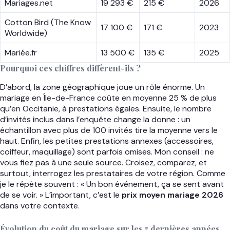
Mariages.net
19 293 €
215 €
2026
Cotton Bird (The Know
17 100 €
171 €
2023
Worldwide)
Mariée.fr
13 500 €
135 €
2025
Pourquoi ces chiffres diffèrent-ils ?
D’abord, la zone géographique joue un rôle énorme. Un
mariage en Île-de-France coûte en moyenne 25 % de plus
qu’en Occitanie, à prestations égales. Ensuite, le nombre
d’invités inclus dans l’enquête change la donne : un
échantillon avec plus de 100 invités tire la moyenne vers le
haut. Enfin, les petites prestations annexes (accessoires,
coiffeur, maquillage) sont parfois omises. Mon conseil : ne
vous fiez pas à une seule source. Croisez, comparez, et
surtout, interrogez les prestataires de votre région. Comme
je le répète souvent : « Un bon événement, ça se sent avant
de se voir. » L’important, c’est le
prix moyen mariage 2026
dans votre contexte.
Évolution du coût du mariage sur les 5 dernières années