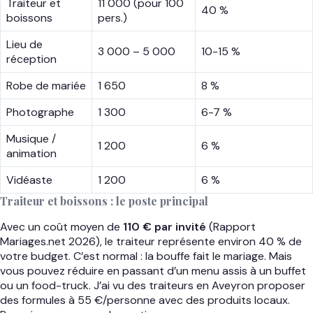
Traiteur et
11 000 (pour 100
40 %
boissons
pers.)
Lieu de
3 000 – 5 000
10-15 %
réception
Robe de mariée
1 650
8 %
Photographe
1 300
6-7 %
Musique /
1 200
6 %
animation
Vidéaste
1 200
6 %
Traiteur et boissons : le poste principal
Avec un coût moyen de
110 € par invité
(Rapport
Mariages.net 2026), le traiteur représente environ 40 % de
votre budget. C’est normal : la bouffe fait le mariage. Mais
vous pouvez réduire en passant d’un menu assis à un buffet
ou un food-truck. J’ai vu des traiteurs en Aveyron proposer
des formules à 55 €/personne avec des produits locaux.