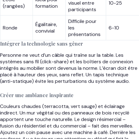
visuel entre
10-25
(rangées)
formation
participants
Difficile pour
Égalitaire,
Ronde
les
6-10
convivial
présentations
Intégrer la technologie sans gêner
Personne ne veut d’un câble qui traîne sur la table. Les
systèmes sans fil (click-share) et les boîtiers de connexion
intégrés au mobilier sont devenus la norme. L’écran doit être
placé à hauteur des yeux, sans reflet. Un tapis technique
(anti-statique) évite les perturbations du système audio.
Créer une ambiance inspirante
Couleurs chaudes (terracotta, vert sauge) et éclairage
indirect. Un mur végétal ou des panneaux de bois recyclé
apportent une touche naturelle. Le design résimercial –
fusion du résidentiel et du commercial – fait des merveilles.
Ajoutez un coin pause avec une machine à café. Derrière les
coulisses, il y a toujours une attention au détail qui fait la