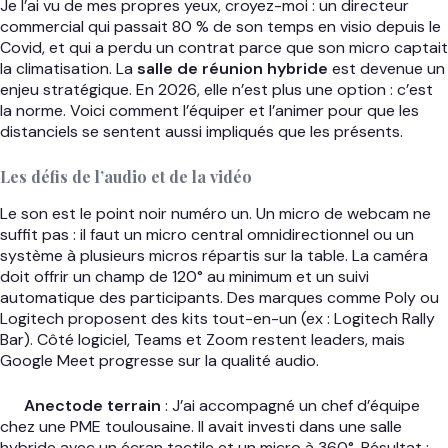
Je l’ai vu de mes propres yeux, croyez-moi : un directeur
commercial qui passait 80 % de son temps en visio depuis le
Covid, et qui a perdu un contrat parce que son micro captait
la climatisation. La
salle de réunion hybride
est devenue un
enjeu stratégique. En 2026, elle n’est plus une option : c’est
la norme. Voici comment l’équiper et l’animer pour que les
distanciels se sentent aussi impliqués que les présents.
Les défis de l’audio et de la vidéo
Le son est le point noir numéro un. Un micro de webcam ne
suffit pas : il faut un micro central omnidirectionnel ou un
système à plusieurs micros répartis sur la table. La caméra
doit offrir un champ de 120° au minimum et un suivi
automatique des participants. Des marques comme Poly ou
Logitech proposent des kits tout-en-un (ex : Logitech Rally
Bar). Côté logiciel, Teams et Zoom restent leaders, mais
Google Meet progresse sur la qualité audio.
Anectode terrain
: J’ai accompagné un chef d’équipe
chez une PME toulousaine. Il avait investi dans une salle
hybride avec un écran tactile et un micro à 360°. Résultat :