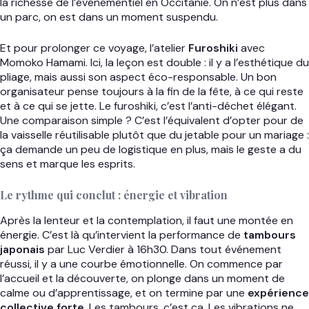
la richesse de l’événementiel en Occitanie. On n’est plus dans
un parc, on est dans un moment suspendu.
Et pour prolonger ce voyage, l’atelier
Furoshiki
avec
Momoko Hamami. Ici, la leçon est double : il y a l’esthétique du
pliage, mais aussi son aspect éco-responsable. Un bon
organisateur pense toujours à la fin de la fête, à ce qui reste
et à ce qui se jette. Le furoshiki, c’est l’anti-déchet élégant.
Une comparaison simple ? C’est l’équivalent d’opter pour de
la vaisselle réutilisable plutôt que du jetable pour un mariage :
ça demande un peu de logistique en plus, mais le geste a du
sens et marque les esprits.
Le rythme qui conclut : énergie et vibration
Après la lenteur et la contemplation, il faut une montée en
énergie. C’est là qu’intervient la performance de
tambours
japonais
par Luc Verdier à 16h30. Dans tout événement
réussi, il y a une courbe émotionnelle. On commence par
l’accueil et la découverte, on plonge dans un moment de
calme ou d’apprentissage, et on termine par une
expérience
collective forte
. Les tambours, c’est ça. Les vibrations ne