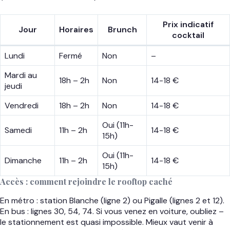
Prix indicatif
Jour
Horaires
Brunch
cocktail
Lundi
Fermé
Non
–
Mardi au
18h – 2h
Non
14-18 €
jeudi
Vendredi
18h – 2h
Non
14-18 €
Oui (11h-
Samedi
11h – 2h
14-18 €
15h)
Oui (11h-
Dimanche
11h – 2h
14-18 €
15h)
Accès : comment rejoindre le rooftop caché
En métro : station Blanche (ligne 2) ou Pigalle (lignes 2 et 12).
En bus : lignes 30, 54, 74. Si vous venez en voiture, oubliez –
le stationnement est quasi impossible. Mieux vaut venir à