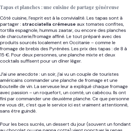
Tapas et planches : une cuisine de partage généreuse
Côté cuisine, l’esprit est à la convivialité. Les tapas sont à
partager :
stracciatella crémeuse
aux tomates confites,
tortilla espagnole, hummus zaatar, ou encore des planches
de charcuterie/fromage affiné. Le tout préparé avec des
produits sourcés localement en Occitanie – comme le
fromage de brebis des Pyrénées. Les prix des tapas : de 8 à
15 €. Pour deux personnes, une planche mixte et deux
cocktails suffisent pour un dîner léger.
J’ai une anecdote : un soir, j’ai vu un couple de touristes
américains commander une planche de fromage et une
bouteille de vin. La serveuse leur a expliqué chaque fromage
avec passion – un roquefort, un comté, un cabécou. Ils ont
fini par commander une deuxième planche. Ce que personne
ne vous dit, c’est que le service ici est vraiment attentionné,
sans être guindé.
Pour les becs sucrés, un dessert du jour (souvent un fondant
au chocolat ou une panna cotta) vient ponctuer le repas.