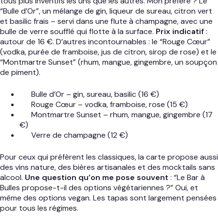
tous plus inventifs les uns que les autres. Mon préféré ? Le
“Bulle d’Or”, un mélange de gin, liqueur de sureau, citron vert
et basilic frais – servi dans une flute à champagne, avec une
bulle de verre soufflé qui flotte à la surface.
Prix indicatif
:
autour de 16 €. D’autres incontournables : le “Rouge Cœur”
(vodka, purée de framboise, jus de citron, sirop de rose) et le
“Montmartre Sunset” (rhum, mangue, gingembre, un soupçon
de piment).
Bulle d’Or – gin, sureau, basilic (16 €)
Rouge Cœur – vodka, framboise, rose (15 €)
Montmartre Sunset – rhum, mangue, gingembre (17
€)
Verre de champagne (12 €)
Pour ceux qui préfèrent les classiques, la carte propose aussi
des vins nature, des bières artisanales et des mocktails sans
alcool.
Une question qu’on me pose souvent
: “Le Bar à
Bulles propose-t-il des options végétariennes ?” Oui, et
même des options vegan. Les tapas sont largement pensées
pour tous les régimes.