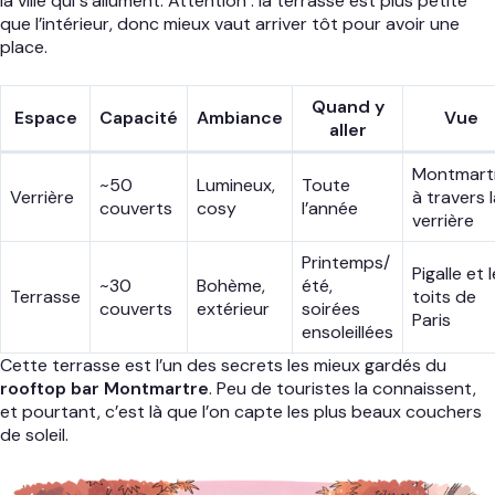
la ville qui s’allument. Attention : la terrasse est plus petite
que l’intérieur, donc mieux vaut arriver tôt pour avoir une
place.
Quand y
Espace
Capacité
Ambiance
Vue
aller
Montmart
~50
Lumineux,
Toute
Verrière
à travers 
couverts
cosy
l’année
verrière
Printemps/
Pigalle et 
~30
Bohème,
été,
Terrasse
toits de
couverts
extérieur
soirées
Paris
ensoleillées
Cette terrasse est l’un des secrets les mieux gardés du
rooftop bar Montmartre
. Peu de touristes la connaissent,
et pourtant, c’est là que l’on capte les plus beaux couchers
de soleil.