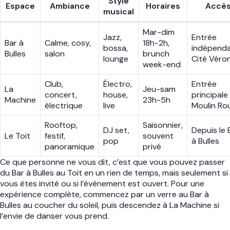
Style
Espace
Ambiance
Horaires
Accè
musical
Mar-dim
Jazz,
Entrée
Bar à
Calme, cosy,
18h-2h,
bossa,
indépend
Bulles
salon
brunch
lounge
Cité Véro
week-end
Club,
Électro,
Entrée
La
Jeu-sam
concert,
house,
principale
Machine
23h-5h
électrique
live
Moulin Ro
Rooftop,
Saisonnier,
DJ set,
Depuis le 
Le Toit
festif,
souvent
pop
à Bulles
panoramique
privé
Ce que personne ne vous dit, c’est que vous pouvez passer
du Bar à Bulles au Toit en un rien de temps, mais seulement si
vous êtes invité ou si l’événement est ouvert. Pour une
expérience complète, commencez par un verre au Bar à
Bulles au coucher du soleil, puis descendez à La Machine si
l’envie de danser vous prend.